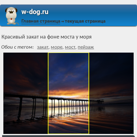
w-dog.ru
Главная страница
текущая страница
⇒
Красивый закат на фоне моста у моря
Обои с тегом:
закат
,
море
,
мост
,
пейзаж