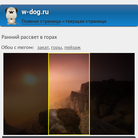
w-dog.ru
Главная страница
текущая страница
⇒
Ранний рассвет в горах
Обои с тегом:
закат
,
горы
,
пейзаж