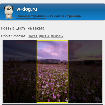
w-dog.ru
Главная страница
текущая страница
⇒
Розвые цветы на закате
Обои с тегом:
закат
,
цветы
,
пейзаж