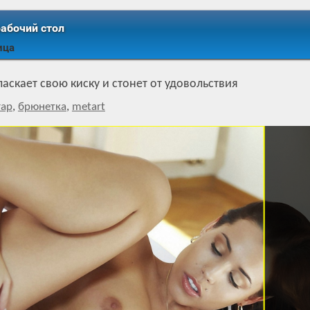
рабочий стол
ица
скает свою киску и стонет от удовольствия
гар
,
брюнетка
,
metart