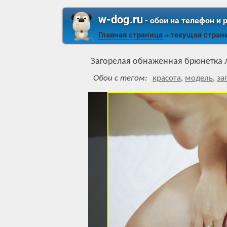
w-dog.ru
- обои на телефон и 
Главная страница
текущая стран
⇒
Загорелая обнаженная брюнетка ла
Обои с тегом:
красота
,
модель
,
за