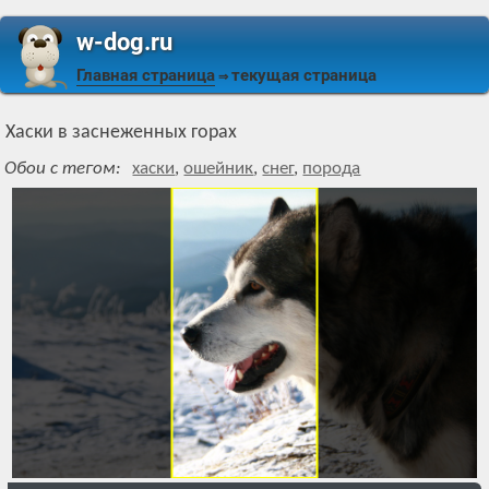
w-dog.ru
Главная страница
текущая страница
⇒
Хаски в заснеженных горах
Обои с тегом:
хаски
,
ошейник
,
снег
,
порода