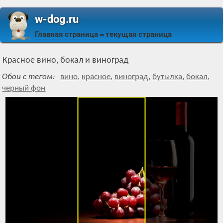
w-dog.ru
Главная страница
текущая страница
⇒
Красное вино, бокал и виноград
Обои с тегом:
вино
,
красное
,
виноград
,
бутылка
,
бокал
,
черный фон