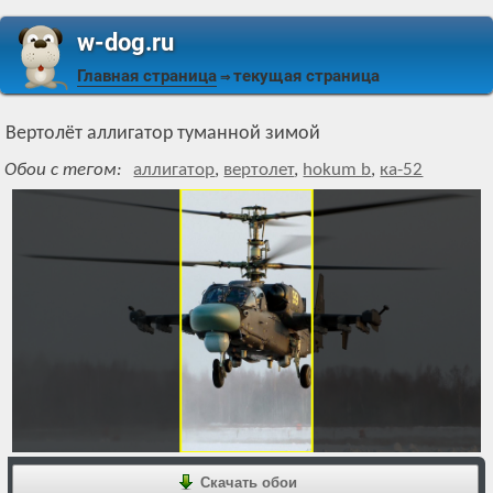
w-dog.ru
Главная страница
текущая страница
⇒
Вертолёт аллигатор туманной зимой
Обои с тегом:
аллигатор
,
вертолет
,
hokum b
,
ка-52
Скачать обои