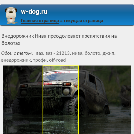
w-dog.ru
Главная страница
текущая страница
⇒
Внедорожник Нива преодолевает препятствия на
болотах
Обои с тегом:
ваз
,
ваз - 21213
,
нива
,
болото
,
джип
,
внедорожник
,
трофи
,
off-road