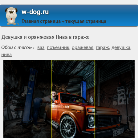
w-dog.ru
Главная страница
текущая страница
⇒
Девушка и оранжевая Нива в гараже
Обои с тегом:
ваз
,
поъёмник
,
оражевая
,
гараж
,
девушка
,
нива