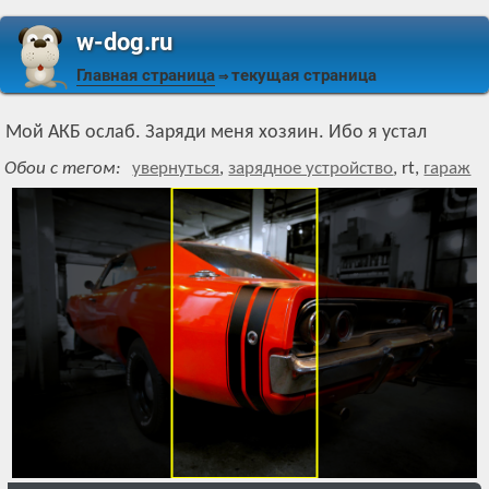
w-dog.ru
Главная страница
текущая страница
⇒
Мой АКБ ослаб. Заряди меня хозяин. Ибо я устал
Обои с тегом:
увернуться
,
зарядное устройство
,
rt
,
гараж