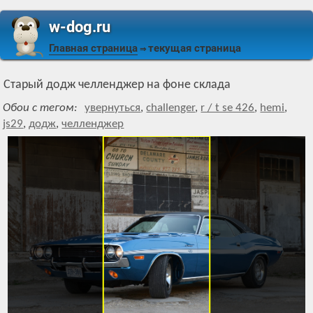
w-dog.ru
Главная страница
текущая страница
⇒
Старый додж челленджер на фоне склада
Обои с тегом:
увернуться
,
challenger
,
r / t se 426
,
hemi
,
js29
,
додж
,
челленджер