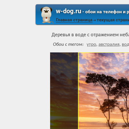
w-dog.ru
- обои на телефон и 
Главная страница
текущая стран
⇒
Деревья в воде с отражением неб
Обои с тегом:
утро
,
австралия
,
во