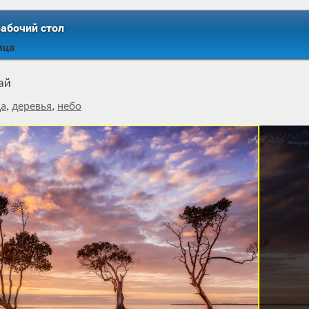
рабочий стол
ица
ай
да
,
деревья
,
небо