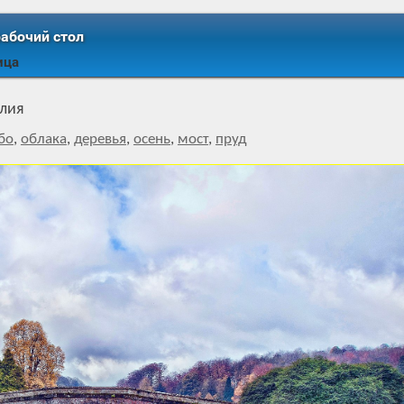
рабочий стол
ица
глия
бо
,
облака
,
деревья
,
осень
,
мост
,
пруд