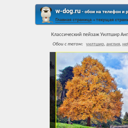
w-dog.ru
- обои на телефон и 
Главная страница
текущая стран
⇒
Классический пейзаж Уилтшир Ан
Обои с тегом:
уилтшир
,
англия
,
не