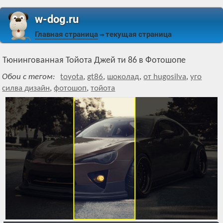
w-dog.ru
Главная страница
текущая страница
⇒
Тюнингованная Тойота Джей ти 86 в Фотошопе
Обои с тегом:
toyota
,
gt86
,
шоколад
,
от hugosilva
,
уго
силва дизайн
,
фотошоп
,
тойота