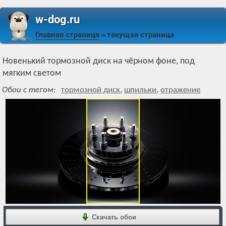
w-dog.ru
Главная страница
текущая страница
⇒
Новенький тормозной диск на чёрном фоне, под
мягким светом
Обои с тегом:
тормозной диск
,
шпильки
,
отражение
Скачать обои