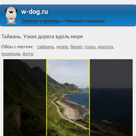
w-dog.ru
Главная страница
текущая страница
⇒
Тайвань. Узкая дорога вдоль моря
Обои с тегом:
тайвань
,
море
,
берег
,
горы
,
дорога
,
природа
,
фото