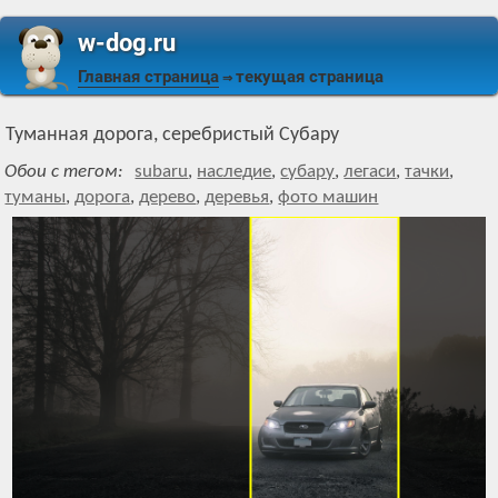
w-dog.ru
Главная страница
текущая страница
⇒
Туманная дорога, серебристый Субару
Обои с тегом:
subaru
,
наследие
,
субару
,
легаси
,
тачки
,
туманы
,
дорога
,
дерево
,
деревья
,
фото машин