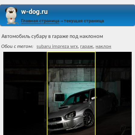
w-dog.ru
Главная страница
текущая страница
⇒
Автомобиль субару в гараже под наклоном
Обои с тегом:
subaru impreza wrx
,
гараж
,
наклон