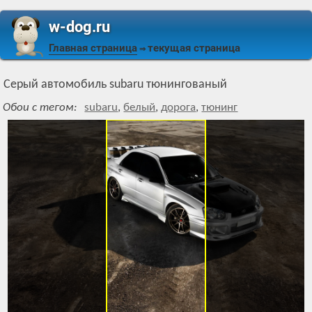
w-dog.ru
Главная страница
текущая страница
⇒
Серый автомобиль subaru тюнингованый
Обои с тегом:
subaru
,
белый
,
дорога
,
тюнинг