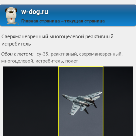
w-dog.ru
Главная страница
текущая страница
⇒
Сверхманевренный многоцелевой реактивный
истребитель
Обои с тегом:
су-35
,
реактивный
,
сверхманевренный
,
многоцелевой
,
истребитель
,
полет