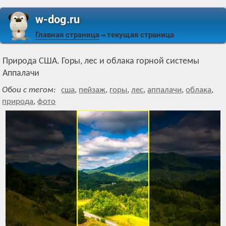
w-dog.ru
Главная страница
текущая страница
⇒
Природа США. Горы, лес и облака горной системы
Аппалачи
Обои с тегом:
сша
,
пейзаж
,
горы
,
лес
,
аппалачи
,
облака
,
природа
,
фото