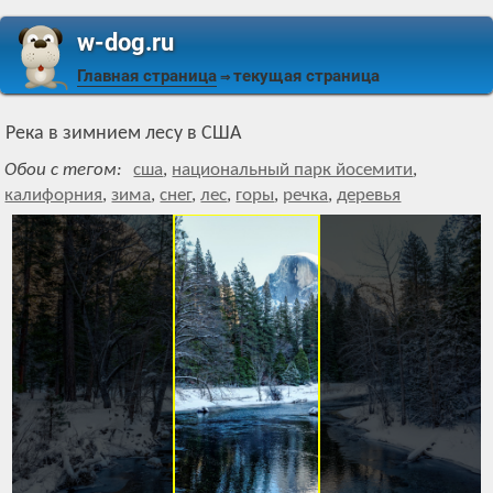
w-dog.ru
Главная страница
текущая страница
⇒
Река в зимнием лесу в США
Обои с тегом:
сша
,
национальный парк йосемити
,
калифорния
,
зима
,
снег
,
лес
,
горы
,
речка
,
деревья