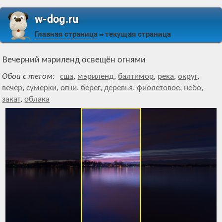
w-dog.ru
Главная страница
текущая страница
⇒
Вечерний мэриленд освещён огнями
Обои с тегом:
сша
,
мэриленд
,
балтимор
,
река
,
округ
,
вечер
,
сумерки
,
огни
,
берег
,
деревья
,
фиолетовое
,
небо
,
закат
,
облака