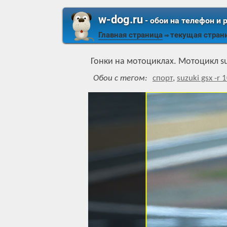
w-dog.ru
- обои на телефон и 
Главная страница
текущая стран
⇒
Гонки на мотоциклах. Мотоцикл su
Обои с тегом:
спорт
,
suzuki gsx -r 