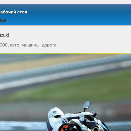
рабочий стол
ица
zuki
1000
,
авто
,
машины
,
дорога