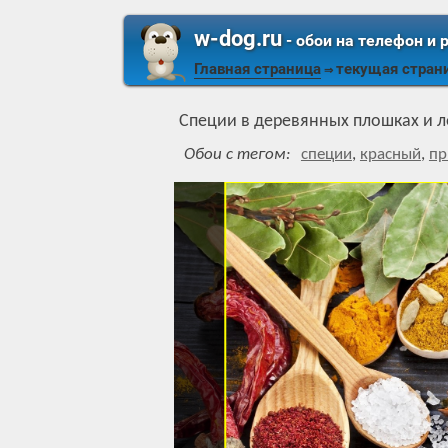
w-dog.ru
- обои на телефон и 
Главная страница
текущая стран
⇒
Специи в деревянных плошках и 
Обои с тегом:
специи
,
красный
,
пр