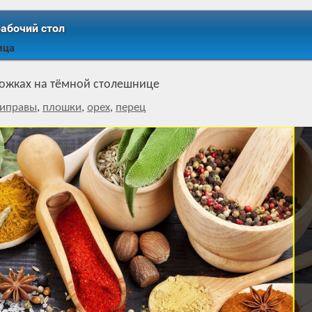
рабочий стол
ица
ложках на тёмной столешнице
иправы
,
плошки
,
орех
,
перец