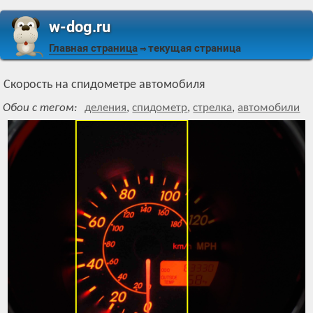
w-dog.ru
Главная страница
текущая страница
⇒
Скорость на спидометре автомобиля
Обои с тегом:
деления
,
спидометр
,
стрелка
,
автомобили