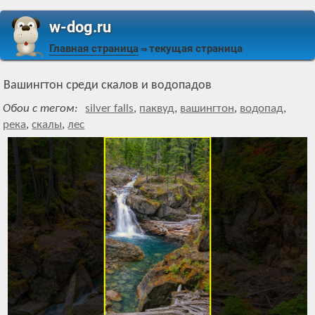
w-dog.ru
Главная страница
текущая страница
⇒
Вашингтон среди скалов и водопадов
Обои с тегом:
silver falls
,
паквуд
,
вашингтон
,
водопад
,
река
,
скалы
,
лес