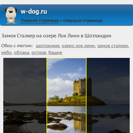
w-dog.ru
Главная страница
текущая страница
⇒
Замок Сталкер на озере Лох Линн в Шотландии
Обои с тегом:
шотландия
,
озеро лох линн
,
замок сталкер
,
небо
,
облака
,
остров
,
башня