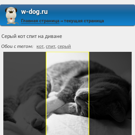
w-dog.ru
Главная страница
текущая страница
⇒
Серый кот спит на диване
Обои с тегом:
кот
,
спит
,
серый