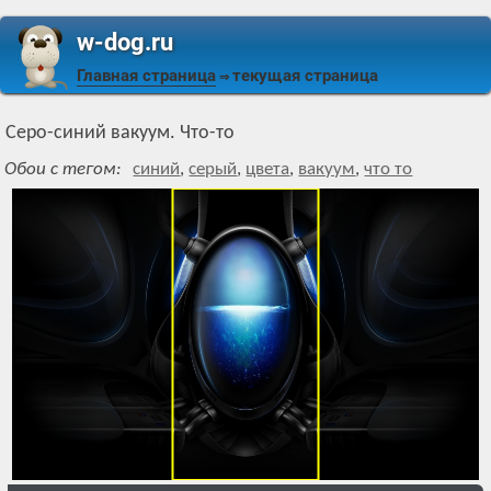
w-dog.ru
Главная страница
текущая страница
⇒
Серо-синий вакуум. Что-то
Обои с тегом:
синий
,
серый
,
цвета
,
вакуум
,
что то