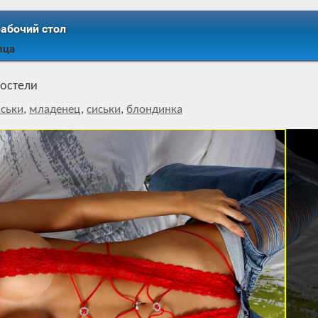
рабочий стол
ица
постели
ськи
,
младенец
,
сиськи
,
блондинка