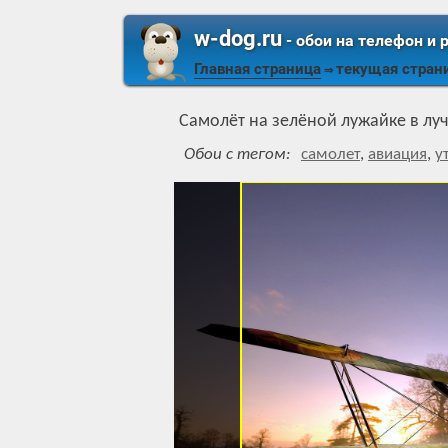
w-dog.ru
- обои на телефон и 
Главная страница
текущая стран
⇒
Самолёт на зелёной лужайке в лу
Обои с тегом:
самолет
,
авиация
,
у