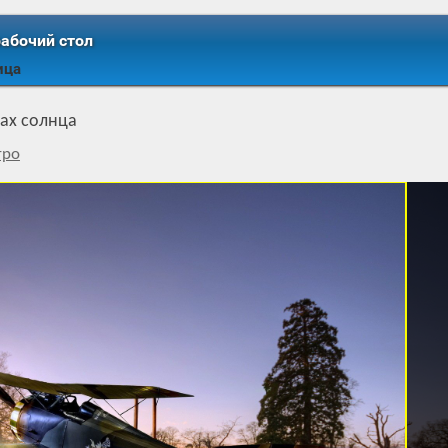
рабочий стол
ица
чах солнца
тро