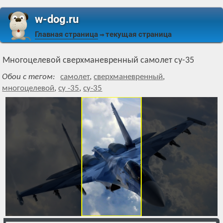
w-dog.ru
Главная страница
текущая страница
⇒
Многоцелевой сверхманевренный самолет су-35
Обои с тегом:
самолет
,
сверхманевренный
,
многоцелевой
,
су -35
,
су-35