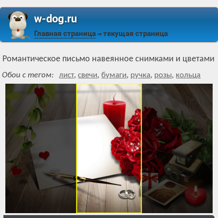
w-dog.ru
Главная страница
текущая страница
⇒
Романтическое письмо навеянное снимками и цветами
Обои с тегом:
лист
,
свечи
,
бумаги
,
ручка
,
розы
,
кольца