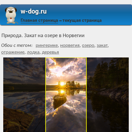
w-dog.ru
Главная страница
текущая страница
⇒
Природа. Закат на озере в Норвегии
Обои с тегом:
рингерике
,
норвегия
,
озеро
,
закат
,
отражение
,
лодка
,
деревья