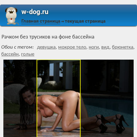
w-dog.ru
Главная страница
текущая страница
⇒
Рачком без трусиков на фоне бассейна
Обои с тегом:
девушка
,
мокрое тело
,
ноги
,
вид
,
брюнетка
,
бассейн
,
голые