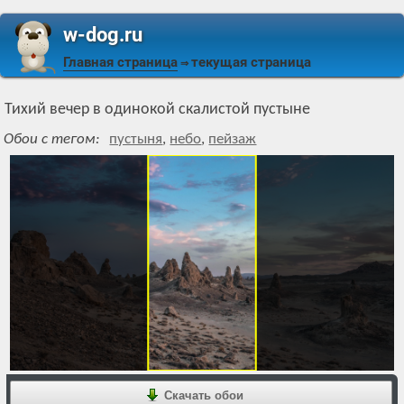
w-dog.ru
Главная страница
текущая страница
⇒
Тихий вечер в одинокой скалистой пустыне
Обои с тегом:
пустыня
,
небо
,
пейзаж
Скачать обои