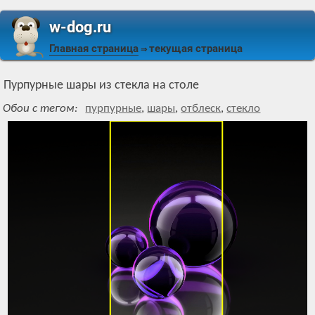
w-dog.ru
Главная страница
текущая страница
⇒
Пурпурные шары из стекла на столе
Обои с тегом:
пурпурные
,
шары
,
отблеск
,
стекло