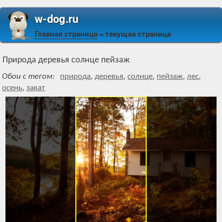
w-dog.ru
Главная страница
текущая страница
⇒
Природа деревья солнце пейзаж
Обои с тегом:
природа
,
деревья
,
солнце
,
пейзаж
,
лес
,
осень
,
закат