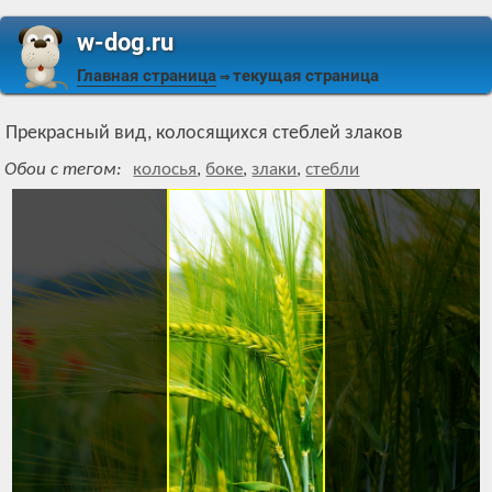
w-dog.ru
Главная страница
текущая страница
⇒
Прекрасный вид, колосящихся стеблей злаков
Обои с тегом:
колосья
,
боке
,
злаки
,
стебли