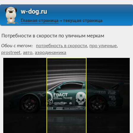
w-dog.ru
Главная страница
текущая страница
⇒
Потребности в скорости по уличным меркам
Обои с тегом:
потребность в скорости
,
про уличные
,
prostreet
,
авто
,
аэродинамика