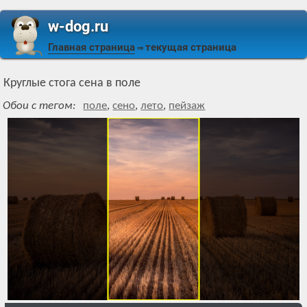
w-dog.ru
Главная страница
текущая страница
⇒
Круглые стога сена в поле
Обои с тегом:
поле
,
сено
,
лето
,
пейзаж