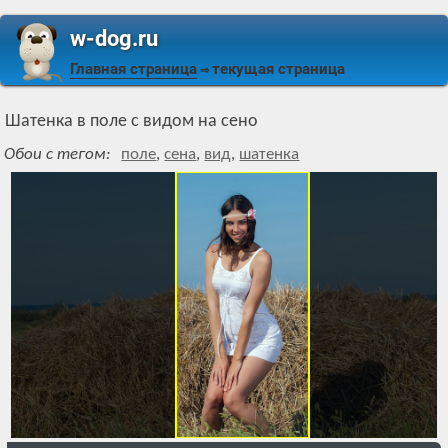
w-dog.ru
Главная страница
текущая страница
⇒
Шатенка в поле с видом на сено
Обои с тегом:
поле
,
сена
,
вид
,
шатенка