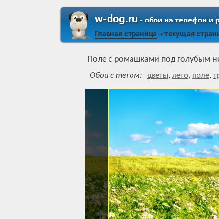
w-dog.ru
- обои на телефон и 
Главная страница
текущая стран
⇒
Поле с ромашками под голубым 
Обои с тегом:
цветы
,
лето
,
поле
,
т