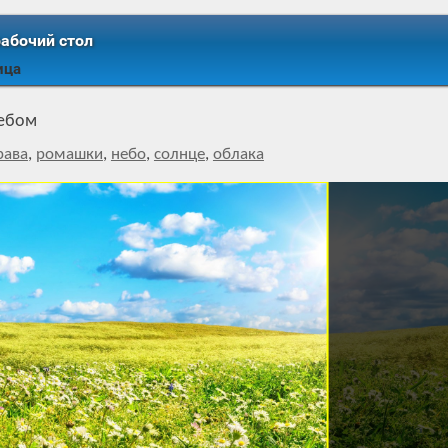
рабочий стол
ица
небом
рава
,
ромашки
,
небо
,
солнце
,
облака