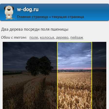
w-dog.ru
Главная страница
текущая страница
⇒
Два дерева посреди поля пшеницы
Обои с тегом:
поле
,
колосья
,
дерево
,
пейзаж