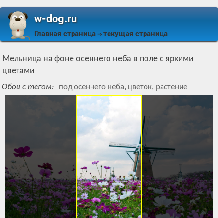
w-dog.ru
Главная страница
текущая страница
⇒
Мельница на фоне осеннего неба в поле с яркими
цветами
Обои с тегом:
под осеннего неба
,
цветок
,
растение