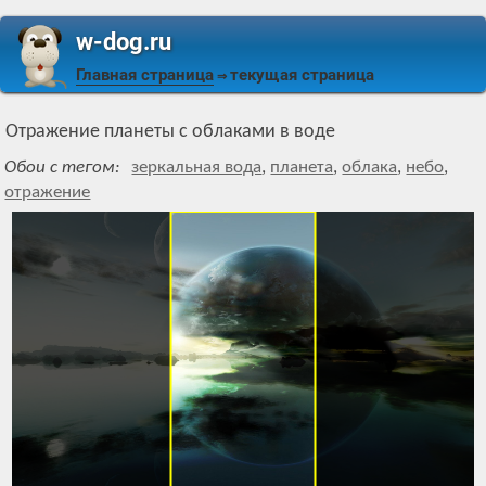
w-dog.ru
Главная страница
текущая страница
⇒
Отражение планеты с облаками в воде
Обои с тегом:
зеркальная вода
,
планета
,
облака
,
небо
,
отражение