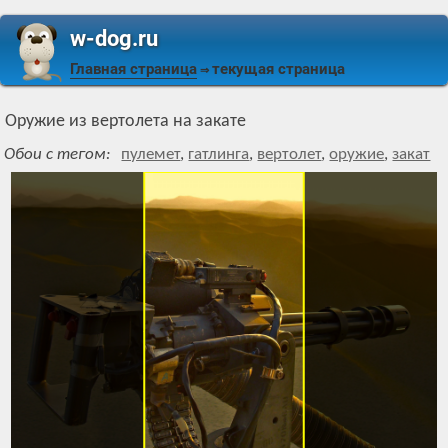
w-dog.ru
Главная страница
текущая страница
⇒
Оружие из вертолета на закате
Обои с тегом:
пулемет
,
гатлинга
,
вертолет
,
оружие
,
закат