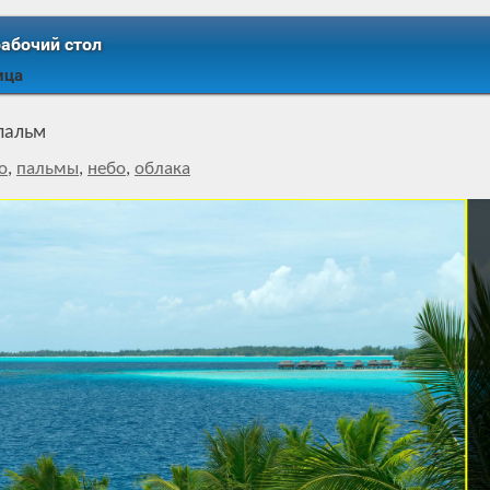
рабочий стол
ица
пальм
о
,
пальмы
,
небо
,
облака