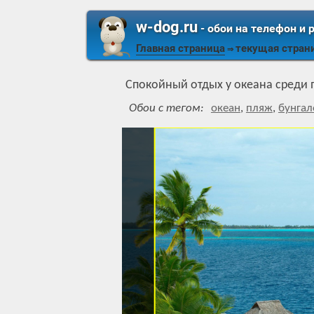
w-dog.ru
- обои на телефон и 
Главная страница
текущая стран
⇒
Спокойный отдых у океана среди 
Обои с тегом:
океан
,
пляж
,
бунгал