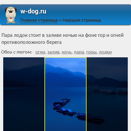
w-dog.ru
Главная страница
текущая страница
⇒
Пара лодок стоит в заливе ночью на фоне гор и огней
противоположного берега
Обои с тегом:
огни
,
залив
,
ночь
,
пара
,
горы
,
лодки